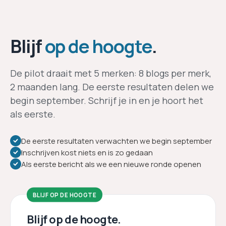
voorkomen dat je je aanmeldt en niet geselecteerd
wordt. Mocht dat zo zijn: het vertrouwen dat je ons in dit
vroege stadium geeft, vergeten we niet, en daar komen
Blijf
op de hoogte
.
we bij de lancering op terug.
De pilot draait met 5 merken: 8 blogs per merk,
2 maanden lang. De eerste resultaten delen we
begin september. Schrijf je in en je hoort het
als eerste.
De eerste resultaten verwachten we begin september
Inschrijven kost niets en is zo gedaan
Als eerste bericht als we een nieuwe ronde openen
BLIJF OP DE HOOGTE
Blijf op de hoogte.