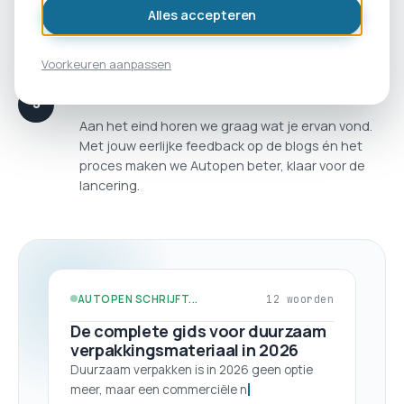
Alles accepteren
publiceren. Jij levert je expertise aan en geeft
groen licht, de rest draait op de achtergrond.
Voorkeuren aanpassen
Feedback
Aan het eind horen we graag wat je ervan vond.
Met jouw eerlijke feedback op de blogs én het
proces maken we Autopen beter, klaar voor de
lancering.
AUTOPEN SCHRIJFT...
17 woorden
De complete gids voor duurzaam
verpakkingsmateriaal in 2026
Duurzaam verpakken is in 2026 geen optie
meer, maar een commerciële noodzaak.