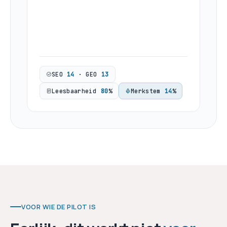
Consumenten k
SEO
20
· GEO
18
Leesbaarheid
82
%
Merkstem
20
%
VOOR WIE DE PILOT IS