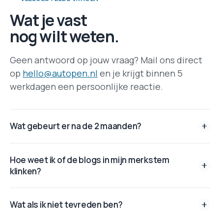
Wat je vast
nog wilt weten.
Geen antwoord op jouw vraag? Mail ons direct
op
hello@autopen.nl
en je krijgt binnen 5
werkdagen een persoonlijke reactie.
Wat gebeurt er na de 2 maanden?
Niets verplichts. Je hebt 8 blogs gehad voor €395 en
Hoe weet ik of de blogs in mijn merkstem
daar stopt het, tenzij je verder wilt. Pilotdeelnemers
klinken?
krijgen als eerste toegang tot de publieke launch. En
waar nieuwe klanten straks eenmalige
Voordat we beginnen trainen we Autopen op je
onboardingkosten betalen om Autopen op hun merk in
Wat als ik niet tevreden ben?
bestaande content. Bij de eerste twee blogs zit een
te richten (merkstem, richtlijnen, testen en bijsturen),
revisieronde inbegrepen: je geeft feedback en we
vervallen die kosten voor jou volledig: je onboarding is