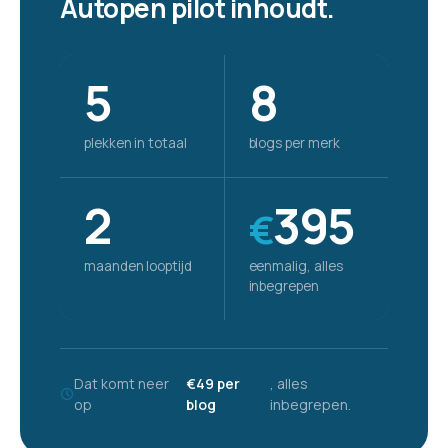
Autopen pilot inhoudt.
5
8
plekken in totaal
blogs per merk
2
395
€
maanden looptijd
eenmalig, alles
inbegrepen
Dat komt neer
€49 per
, alles
op
blog
inbegrepen.