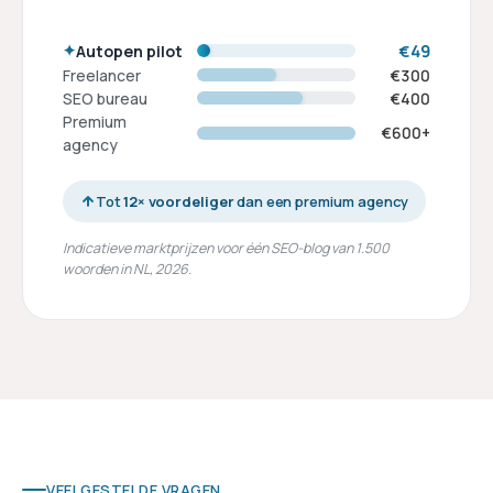
€49
Autopen pilot
Freelancer
€300
SEO bureau
€400
Premium
€600+
agency
Tot
12× voordeliger
dan een premium agency
Indicatieve marktprijzen voor één SEO-blog van 1.500
woorden in NL, 2026.
VEELGESTELDE VRAGEN