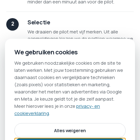
minder dan een minuut aan voor de pilot.
Selectie
We draaien de pilot met vijf merken. Uit alle
aanmeldingen kiezen we de partijen waarmee we
Autopen het best kunnen testen, en je hoort
We gebruiken cookies
snel of je erbij zit.
We gebruiken noodzakelijke cookies om de site te
laten werken. Met jouw toestemming gebruiken we
Onboarding
daarnaast cookies en vergelijkbare technieken
Word je geselecteerd, dan pluggen we jouw merk
(zoals pixels) voor statistieken en marketing,
in Autopen. In één gesprek leggen we je stijl,
waaronder het meten van advertenties via Google
doelgroep en onderwerpen vast, zodat het
en Meta. Je keuze geldt tot je die zelf aanpast.
systeem klinkt als jij.
Meer hierover lees je in onze
privacy- en
cookieverklaring
.
Autopen
Alles weigeren
Nu is het aan Autopen: strategie, contentplan,
een kort interview met jou, schrijven en