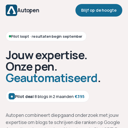
Autopen
Blijf op de hoogte
Pilot loopt · resultaten begin september
Jouw expertise.
Onze pen.
Geautomatiseerd
.
Pilot deal
·
8 blogs in 2 maanden
·
€395
Autopen combineert diepgaand onderzoek met jouw
expertise om blogs te schrijven die ranken op Google